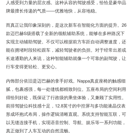
人感受到力量的层次感。这种从容的驾驶感受，恰恰是豪华品
牌最擅长传递的气质——优雅地快，从容地稳。
而真正让我印象深刻的，是这次新车在智能化方面的提升。26
款迈巴赫S级搭载了全新的领航辅助系统，能够在多种路况下
实现主动辅助驾驶。不仅可以根据前方车距自动调整速度，还
能在拥堵时段轻松跟车，减轻驾驶者的负担。对于经常出差或
长途通勤的人来说，这种智能辅助就像一个可靠的副驾驶，让
行车变得更轻松、更安心。
内饰部分依旧是迈巴赫的拿手好戏。Nappa真皮座椅的触感细
腻，包裹感强，每一处缝线都精致到位。五座布局的空间利用
得恰到好处，既保证了行政级的乘坐体验，又兼顾了实用性。
前排驾驶位科技感十足，12.8英寸的中控屏与多功能液晶仪表
形成环抱式布局，操作逻辑清晰直观。系统支持智能互联，可
以无缝连接手机，实现语音控制、导航、娱乐等一系列功能，
真正做到了人车互动的自然流畅。