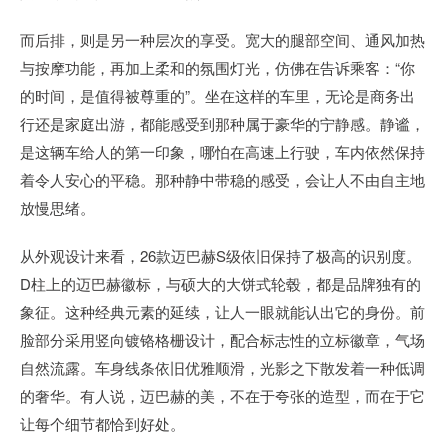
而后排，则是另一种层次的享受。宽大的腿部空间、通风加热
与按摩功能，再加上柔和的氛围灯光，仿佛在告诉乘客：“你
的时间，是值得被尊重的”。坐在这样的车里，无论是商务出
行还是家庭出游，都能感受到那种属于豪华的宁静感。静谧，
是这辆车给人的第一印象，哪怕在高速上行驶，车内依然保持
着令人安心的平稳。那种静中带稳的感受，会让人不由自主地
放慢思绪。
从外观设计来看，26款迈巴赫S级依旧保持了极高的识别度。
D柱上的迈巴赫徽标，与硕大的大饼式轮毂，都是品牌独有的
象征。这种经典元素的延续，让人一眼就能认出它的身份。前
脸部分采用竖向镀铬格栅设计，配合标志性的立标徽章，气场
自然流露。车身线条依旧优雅顺滑，光影之下散发着一种低调
的奢华。有人说，迈巴赫的美，不在于夸张的造型，而在于它
让每个细节都恰到好处。