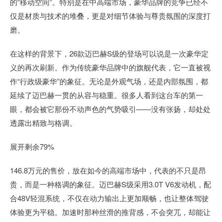
的“移动空间”。特别是在中高端市场，豪华品牌的竞争已经不
仅是材质与技术的堆叠，更是对细节体验与尊贵氛围的深度打
磨。
在这样的背景下，26款迈巴赫S级的登场可以说是一次豪华定
义的再次刷新。作为传统豪华品牌中的旗舰代表，它一直被视
作“行政级豪华”的象征。无论是外观气场，还是内部氛围，都
延续了迈巴赫一贯的从容与稳重。很多人看到这台车的第一
眼，都会被它那份不动声色的气势吸引——没有张扬，却处处
透露出精致与格调。
展开剩余79%
146.8万元的售价，放在如今的高端市场中，代表的不只是昂
贵，而是一种格调的象征。迈巴赫S级采用3.0T V6发动机，配
合48V轻混系统，不仅在动力输出上更加顺畅，也让整体驾驶
体验更为平稳。加速时那种丝滑的推背感，不会突兀，却能让