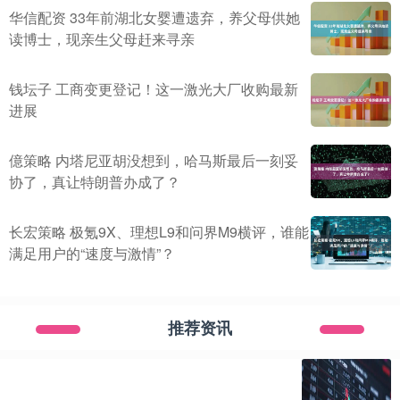
华信配资 33年前湖北女婴遭遗弃，养父母供她
读博士，现亲生父母赶来寻亲
钱坛子 工商变更登记！这一激光大厂收购最新
进展
億策略 内塔尼亚胡没想到，哈马斯最后一刻妥
协了，真让特朗普办成了？
长宏策略 极氪9X、理想L9和问界M9横评，谁能
满足用户的“速度与激情”？
推荐资讯