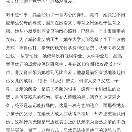
见，往往会在孩子出生后选择遗弃。
对于这件事，晶晶经历了一番内心的挣扎。最终，她决定不回
应亲生父母的寻找，因为在她看来，养育之恩远胜于生育之
恩。她从小就受到养父母的悉心照料，已经是一个非常懂事的
女孩。为了减轻养父的压力，她在大学期间选择了半工半读的
方式，靠自己打工挣来的钱支付学费和生活费，从未向养父要
过钱。 尽管忙碌，她依然没有耽误学业。大学毕业后，晶晶
凭借优异的成绩被保送研究生，并在2010年继续攻读博士学
位。养父肖崇阳为她感到无比自豪，他总是满怀喜悦地谈起自
己女儿的成就。 结语 《礼记》曾说：何谓人义？父慈，子
孝。父亲的慈爱，是孩子孝顺的根本。遗弃一个刚出生的女
婴，是何等残忍的行为。更令人愤慨的是，遗弃长达两周之
久，绝不是忘记能解释的。这是一种有意的遗弃，而那些抛弃
了孩子的父母，在她长大成人并获得幸福后，却希望重新认回
她，这种行为无疑是想通过表面上的认亲来为自己之前的不负
责任买单。然而，这种方式，显然无法掩盖他们的冷酷与无