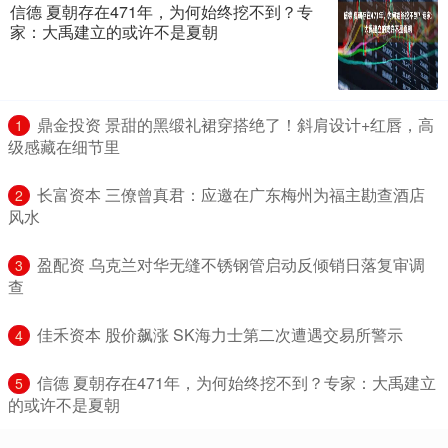
信德 夏朝存在471年，为何始终挖不到？专
家：大禹建立的或许不是夏朝
​鼎金投资 景甜的黑缎礼裙穿搭绝了！斜肩设计+红唇，高
1
级感藏在细节里
​长富资本 三僚曾真君：应邀在广东梅州为福主勘查酒店
2
风水
​盈配资 乌克兰对华无缝不锈钢管启动反倾销日落复审调
3
查
​佳禾资本 股价飙涨 SK海力士第二次遭遇交易所警示
4
​信德 夏朝存在471年，为何始终挖不到？专家：大禹建立
5
的或许不是夏朝