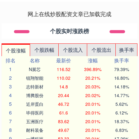
网上在线炒股配资文章已加载完成
个股实时涨跌榜
个股跌幅
个股流入
个股流出
换手率
个股涨幅
排名
名称
最新价
涨幅
换手率
1
N展芯
116.52
396.89%
79.39%
2
锐翔智能
110.02
20.21%
16.80%
3
志特新材
14.8
20.03%
14.18%
4
博腾股份
20.44
20.02%
14.77%
5
近岸蛋白
46.72
20.01%
5.62%
6
毕得医药
61.6
20.01%
6.12%
7
五洲医疗
83.62
20.01%
18.37%
8
耐科装备
49.67
20.01%
6.83%
9
一博科技
53.33
20.01%
17.26%