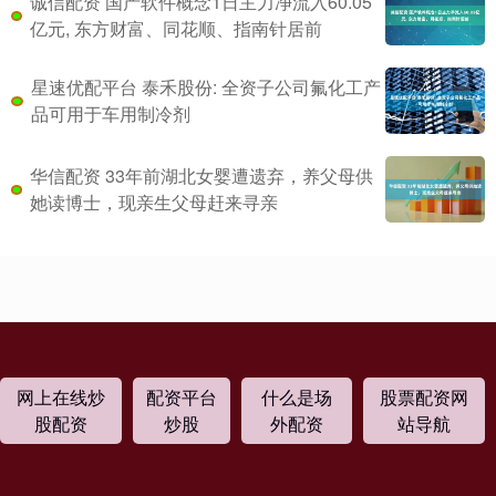
诚信配资 国产软件概念1日主力净流入60.05
亿元, 东方财富、同花顺、指南针居前
星速优配平台 泰禾股份: 全资子公司氟化工产
品可用于车用制冷剂
华信配资 33年前湖北女婴遭遗弃，养父母供
她读博士，现亲生父母赶来寻亲
网上在线炒
配资平台
什么是场
股票配资网
股配资
炒股
外配资
站导航