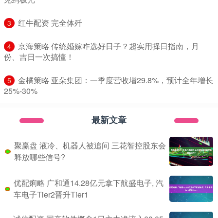
​红牛配资 完全体歼
3
​京海策略 传统婚嫁咋选好日子？超实用择日指南，月
4
份、吉日一次搞懂！
​金橘策略 亚朵集团：一季度营收增29.8%，预计全年增长
5
25%-30%
最新文章
聚赢盘 液冷、机器人被追问 三花智控股东会
释放哪些信号?
优配痢略 广和通14.28亿元拿下航盛电子, 汽
车电子Tier2晋升Tier1