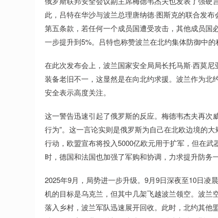
俄罗斯联邦安全会议副主席梅德韦杰夫也发表了强硬言
此，吕特在华沙与波兰总理唐纳德·图斯克的联合发布
第五条款，若任何一个成员国遭受攻击，其他成员国必
一步提升到5%。吕特也称赞波兰在北约集体防御中的
在此次发布会上，波兰国家安全局局长托马斯·西莫尼
装备老旧不一，这显然是在向北约求援。波兰作为北
安全表示高度关注。
这一警告迅速引起了俄罗斯的反应。梅德韦杰夫再次威
行为”。这一言论实则是俄罗斯为自己在北欧边境的大
行动，欧盟宣布将投入5000亿欧元用于扩军，但在
时，德国和法国也加强了军购和协调，力求提升防务
2025年9月，局势进一步升级。9月9日深夜至10日
机的目标是乌克兰，但其中几架飞越波兰领空。波兰空
落入乡村，波兰军队迅速展开回收。此时，北约其他