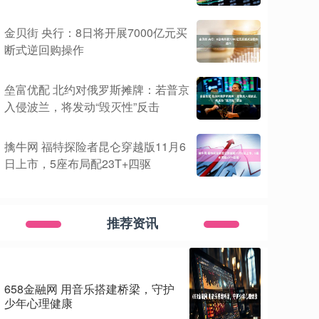
金贝街 央行：8日将开展7000亿元买
断式逆回购操作
垒富优配 北约对俄罗斯摊牌：若普京
入侵波兰，将发动“毁灭性”反击
擒牛网 福特探险者昆仑穿越版11月6
日上市，5座布局配23T+四驱
推荐资讯
658金融网 用音乐搭建桥梁，守护
少年心理健康