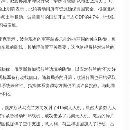
辞，威胁称如果冲突升级，华沙可能会“从地图上消失”。对
会上明确表示，北约将动用所有资源确保盟国安全。根据北约
须出手相助。波兰目前的国防开支已占GDP的4.7%，计划进
积极贡献。
亚克表示，波兰现有的军事装备只能维持两周的独立防御，且
约东翼的防线，其地理位置至关重要，这也使得吕特对波兰的
胁称，俄罗斯将加强芬兰边境的防御，以应对芬兰的“不友好
规模军备行动找借口。随着局势的升温，欧洲各国也开始采取
武器系统兼容性、指挥体系协调等方面仍面临许多挑战。与此同
一体化。
凌晨，俄罗斯从乌克兰方向发射了415架无人机，虽然大多数无人
军紧急出动F-16战机，成功击落了几架无人机。随后的碎片
盟国也提供了空中支援，意大利、荷兰和德国加入了行动。吕