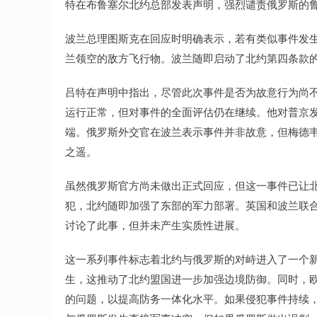
特在布鲁塞尔北约总部发表声明，强烈谴责俄罗斯的
波兰总理图斯克在回应时明确表示，若有类似事件发
兰领空的敌方飞行物。波兰随即启动了北约第四条款
吕特在声明中指出，尽管此次事件是否为故意行为尚
运行正常，但对事件的全面评估仍在继续。他对普京
端。俄罗斯外交官在波兰表示事件并非故意，但梅德
之遥。
虽然俄罗斯官方尚未做出正式回应，但这一事件已让
犯，北约随即加强了东部的军力部署。英国和波兰联
讨论了此事，但并未产生实质性进展。
这一系列事件标志着北约与俄罗斯的对峙进入了一个
生，这推动了北约盟国进一步加强边境防御。同时，
的问题，以提高防务一体化水平。如果侵犯事件持续