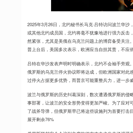
深证成指
14311.01
.68
1.02%
200.89
1
2025年3月26日，北约秘书长马克·吕特访问波兰
或其他北约成员国，北约将毫不犹豫地进行强力反击
然紧张，尤其是美俄在乌克兰问题上的博弈备受关注
普上台后，美国多次表示，欧洲应当自担其责，不应
吕特在华沙发表声明时明确表示，北约不会袖手旁观
俄罗斯的乌克兰停火协议即将达成，但欧洲国家对此
过停火占据更多优势，而普京可能重整兵力，进一步
波兰与俄罗斯的历史纠葛深刻，数次遭遇俄罗斯的侵
事部署，让波兰的安全形势变得更加严峻。为了应对
了战斧导弹，但俄罗斯早已将这些设施列为首要打击
展开剩余76%