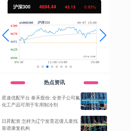
北证50
1134.24
创
11.37
1.01%
热点资讯
星速优配平台 泰禾股份: 全资子公司氟
化工产品可用于车用制冷剂
日昇配资 怎样为辽宁发育迟缓儿童找
靠谱康复机构