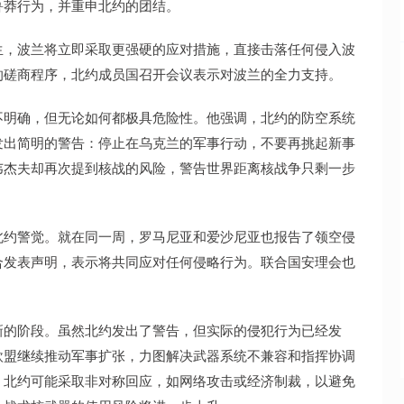
鲁莽行为，并重申北约的团结。
生，波兰将立即采取更强硬的应对措施，直接击落任何侵入波
的磋商程序，北约成员国召开会议表示对波兰的全力支持。
不明确，但无论如何都极具危险性。他强调，北约的防空系统
发出简明的警告：停止在乌克兰的军事行动，不要再挑起新事
韦杰夫却再次提到核战的风险，警告世界距离核战争只剩一步
北约警觉。就在同一周，罗马尼亚和爱沙尼亚也报告了领空侵
合发表声明，表示将共同应对任何侵略行为。联合国安理会也
新的阶段。虽然北约发出了警告，但实际的侵犯行为已经发
欧盟继续推动军事扩张，力图解决武器系统不兼容和指挥协调
，北约可能采取非对称回应，如网络攻击或经济制裁，以避免