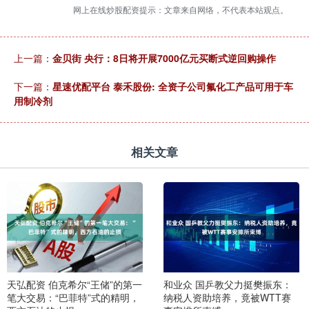
网上在线炒股配资提示：文章来自网络，不代表本站观点。
上一篇：
金贝街 央行：8日将开展7000亿元买断式逆回购操作
下一篇：
星速优配平台 泰禾股份: 全资子公司氟化工产品可用于车
用制冷剂
相关文章
天弘配资 伯克希尔“王储”的第一
和业众 国乒教父力挺樊振东：
笔大交易：“巴菲特”式的精明，
纳税人资助培养，竟被WTT赛