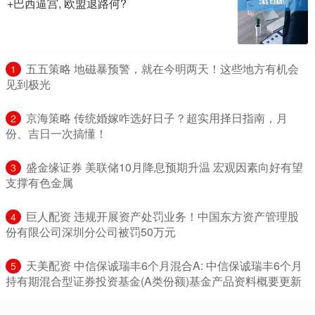
+巴西逼宫, 欧盟退路何?
​五五策略 地磁暴预警，就在今明两天！这些地方有机会
1
见到极光
​京海策略 传统婚嫁咋选好日子？超实用择日指南，月
2
份、吉日一次搞懂！
​盛金缘证券 美联储10月降息预期升温 宏观因素向好有望
3
支撑有色金属
​巨人配资 违规开展资产处罚业务！中国东方资产管理股
4
份有限公司深圳分公司被罚50万元
​天美配资 中信保诚瑞丰6个月混合A: 中信保诚瑞丰6个月
5
持有期混合型证券投资基金(A类份额)基金产品资料概要更新