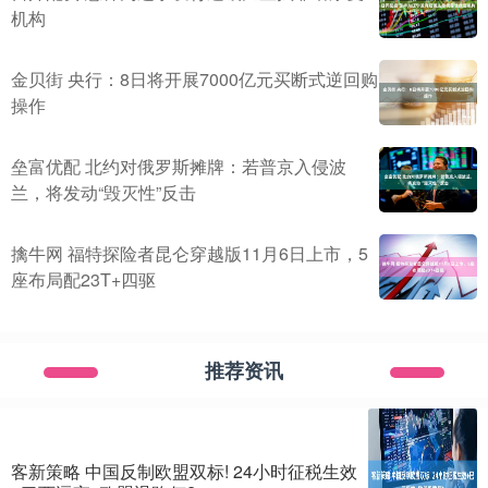
机构
金贝街 央行：8日将开展7000亿元买断式逆回购
操作
垒富优配 北约对俄罗斯摊牌：若普京入侵波
兰，将发动“毁灭性”反击
擒牛网 福特探险者昆仑穿越版11月6日上市，5
座布局配23T+四驱
推荐资讯
客新策略 中国反制欧盟双标! 24小时征税生效